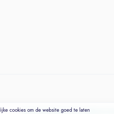
ijke cookies om de website goed te laten
Vacatures
Niches
Werkgevers
Over Ons
Maak een Suc